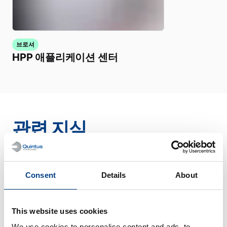
브로셔
HPP 애플리케이션 센터
관련 지식
전체 보기
Consent
Details
About
This website uses cookies
We use cookies to personalise content and ads, to