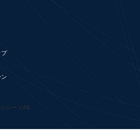
ップ
ーン
ノロジーズAB