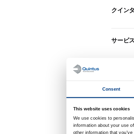
クイン
サービ
保証期
Consent
取り寄
This website uses cookies
We use cookies to personalis
information about your use of
装置の
other information that you’ve