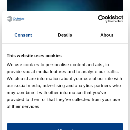
Consent
Details
About
This website uses cookies
We use cookies to personalise content and ads, to
provide social media features and to analyse our traffic.
WHITE PAPER
Analyse du débit et des coûts de
We also share information about your use of our site with
production des batteries à l’état solide
our social media, advertising and analytics partners who
may combine it with other information that you’ve
provided to them or that they’ve collected from your use
of their services.