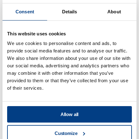
Reducción de la deformación por
Consent
Details
About
tratamiento por calor mediante el
tratamiento por calor de alta presión
(HPHT™)
This website uses cookies
We use cookies to personalise content and ads, to
provide social media features and to analyse our traffic.
We also share information about your use of our site with
our social media, advertising and analytics partners who
may combine it with other information that you’ve
provided to them or that they’ve collected from your use
of their services.
Allow all
PUBLICACIÓN TÉCNICA
Customize