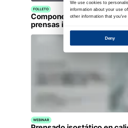
We use cookies to personalis
information about your use of
FOLLETO
Componentes de Quintus Ca
other information that you’ve
prensas isostáticas en cali
Deny
WEBINAR
Prensado isostático en cali