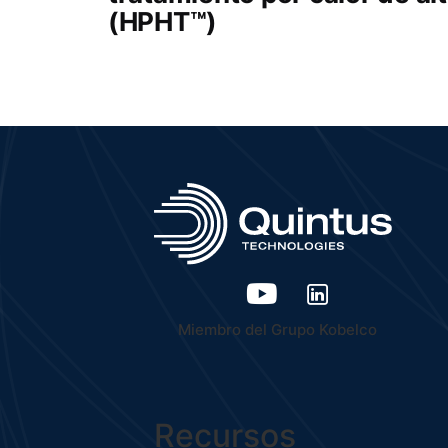
(HPHT™)
Miembro del Grupo Kobelco
Recursos