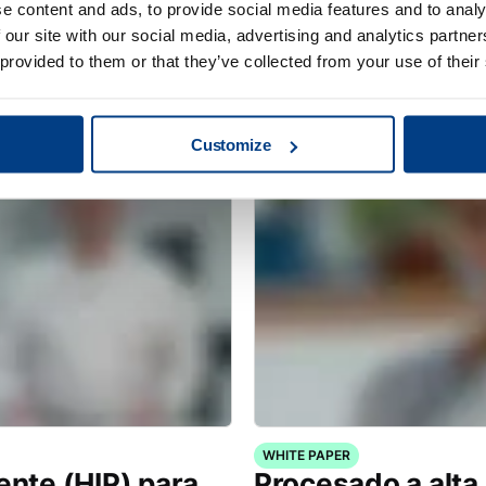
e content and ads, to provide social media features and to analy
 our site with our social media, advertising and analytics partn
HISTORIAS DE CLIENTES
pital para
MTC Powder Solu
 provided to them or that they’ve collected from your use of their
ente
capacidades PM-
Customize
WHITE PAPER
ente (HIP) para
Procesado a alta