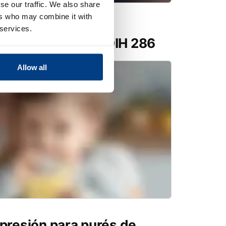
se our traffic. We also share
ers who may combine it with
tions amplía las
 services.
HIP con Quintus QIH 286
Allow all
 presión para purés de