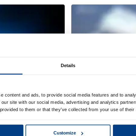
Details
e content and ads, to provide social media features and to analy
网络研讨会
模的 ASSB 生产
优化用温热等静压
 our site with our social media, advertising and analytics partn
 provided to them or that they’ve collected from your use of their
Customize