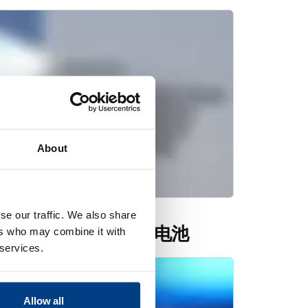
About
se our traffic. We also share
法加工的硫化物固态电池
ers who may combine it with
 services.
Allow all