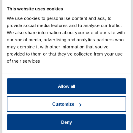
This website uses cookies
网络研讨会
优化用温热等静压法加工的硫化物固态电池
We use cookies to personalise content and ads, to
provide social media features and to analyse our traffic.
We also share information about your use of our site with
our social media, advertising and analytics partners who
may combine it with other information that you’ve
provided to them or that they’ve collected from your use
of their services.
Allow all
Customize
WHITE PAPER
Deny
固态电池生产的产量和成本分析