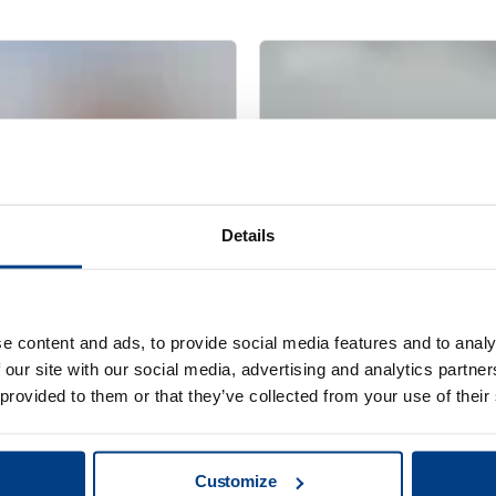
Details
e content and ads, to provide social media features and to analy
 our site with our social media, advertising and analytics partn
网络研讨会
tus QIH 286
用于金属 AM 的热等
 provided to them or that they’ve collected from your use of their
Customize