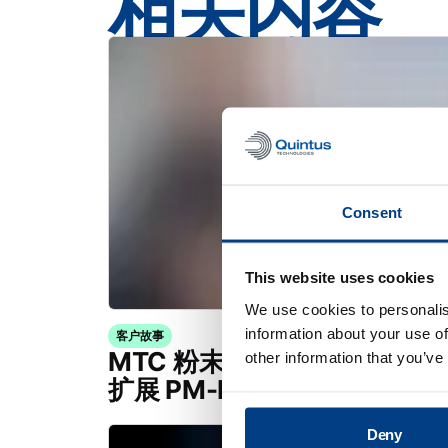
相关内容
Consent
This website uses cookies
We use cookies to personalis
information about your use of
客户故事
MTC 粉末解决方案公司利用 Quin
other information that you’ve
扩展 PM-HIP 能力
Deny