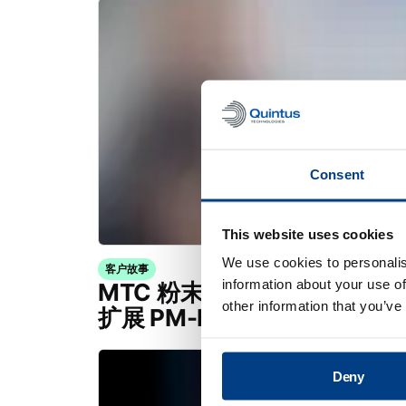
Consent
This website uses cookies
We use cookies to personalis
客户故事
information about your use of
MTC 粉末解决方案公司利用 Quin
other information that you’ve
扩展 PM-HIP 能力
Deny