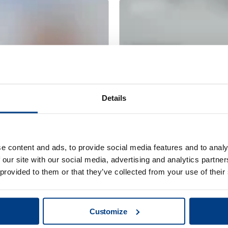
Details
e content and ads, to provide social media features and to analy
网络研讨会
 our site with our social media, advertising and analytics partn
tus QIH 286
用于金属 AM 的热等
 provided to them or that they’ve collected from your use of their
Customize