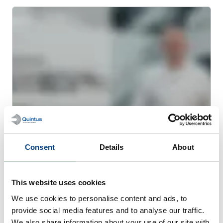
Consent
Details
About
网络研讨会
用于金属 AM 的热等静压工艺 (HIP)
This website uses cookies
We use cookies to personalise content and ads, to
provide social media features and to analyse our traffic.
We also share information about your use of our site with