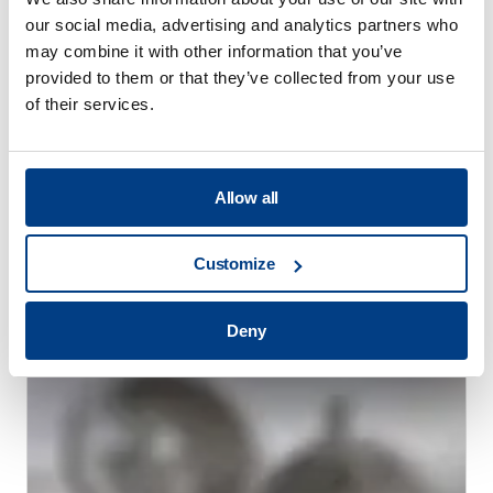
our social media, advertising and analytics partners who
may combine it with other information that you’ve
provided to them or that they’ve collected from your use
of their services.
Allow all
WHITE PAPER
Customize
通过高压热处理（HPHT™）减少热处理变形
Deny