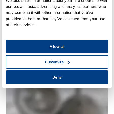
We also share information about your use of our site with
our social media, advertising and analytics partners who
may combine it with other information that you’ve
provided to them or that they’ve collected from your use
of their services.
WHITE PAPER
Allow all
고압 열처리(HPHT™)를 통한 열처리 왜곡 감
소
Customize
Deny