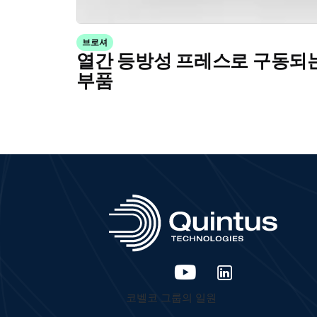
브로셔
열간 등방성 프레스로 구동되는
부품
코벨코 그룹의 일원