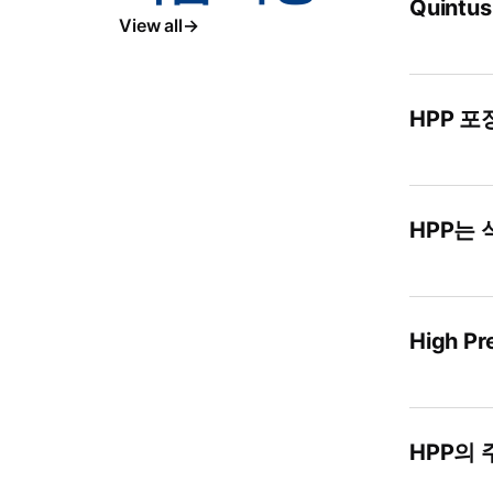
Quint
View all
HPP 
HPP는
High P
HPP의