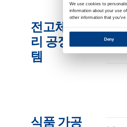
We use cookies to personalis
information about your use of
other information that you’ve
전고체 배터
지속적인
리 공정 시스
Deny
템
식품 가공