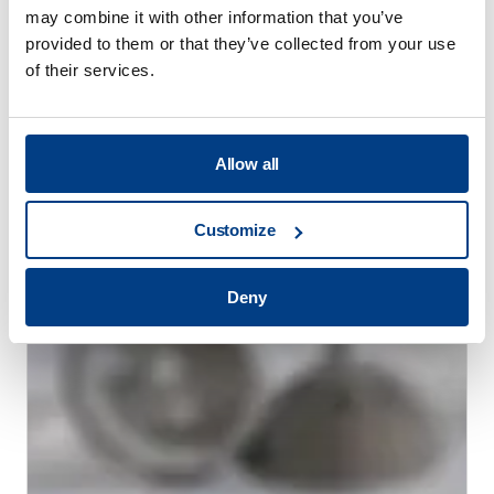
may combine it with other information that you’ve
provided to them or that they’ve collected from your use
of their services.
WHITE PAPER
Allow all
高圧熱処理（HPHT™）による熱処理歪みの
軽減
Customize
Deny