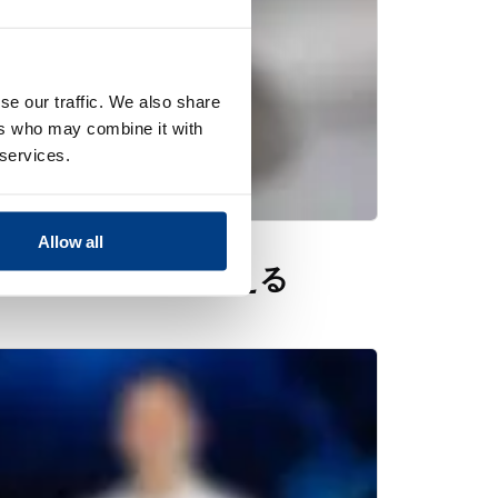
se our traffic. We also share
ers who may combine it with
 services.
Allow all
トの製造需要に応える