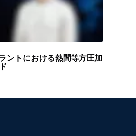
ラントにおける熱間等方圧加
ド