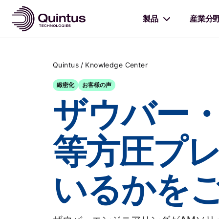
製品
産業分
/
Quintus
Knowledge Center
緻密化
お客様の声
ザウバー
等方圧プ
いるかを