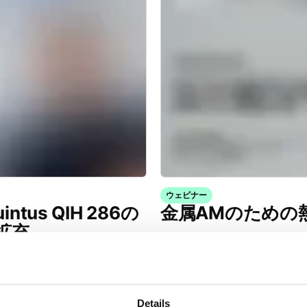
ウェビナー
intus QIH 286の
金属AMのための
拡充
Details