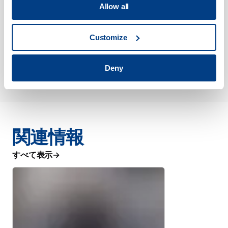
Allow all
サーブダイナミクスと
PartnerTech Karlskoga、
Customize
Quintus冷間等方圧プレスシステ
ムのアップグレードで連続生産を
確保
Deny
関連情報
すべて表示