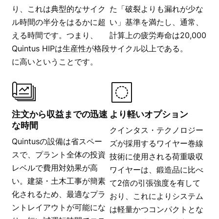
り、これは典型的なサイク
た「破裂よりも漏れが少な
ル時間の半分をはるかに超
い」基準を満たし、通常、
える時間です。つまり、
計算上の疲労寿命は20,000
Quintus HIPは生産性が格段
サイクル以上である。
に高いということです。
注文から収益までの迅速
より軽いオプション
な時間
クインタス・テクノロジー
Quintusの設備は省スペー
ズが採用するワイヤー巻線
スで、プラント全体の投資
技術に使用される荷重吸収
レベルで費用対効果が高
ワイヤーは、鍛造品に比べ
い。建築・土木工事が簡素
て2倍の引張強度を有して
化されるため、最適なプラ
おり、これによりシステム
ントレイアウトが可能にな
は軽量かつコンパクトとな