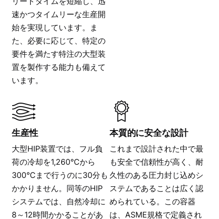
リードタイムを短縮し、迅
速かつタイムリーな生産開
始を実現しています。ま
た、必要に応じて、特定の
要件を満たす特注の大型装
置を製作する能力も備えて
います。
生産性
本質的に安全な設計
大型HIP装置では、フル負
これまで設計された中で最
荷の冷却を1,260°Cから
も安全で信頼性が高く、耐
300°Cまで行うのに30分も
久性のある圧力封じ込めシ
かかりません。同等のHIP
ステムであることは広く認
システムでは、自然冷却に
められている。この容器
8～12時間かかることがあ
は、ASME規格で定義され