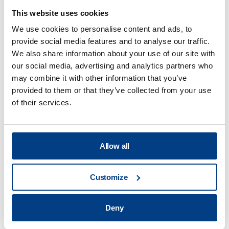
This website uses cookies
We use cookies to personalise content and ads, to
provide social media features and to analyse our traffic.
We also share information about your use of our site with
our social media, advertising and analytics partners who
may combine it with other information that you’ve
provided to them or that they’ve collected from your use
of their services.
Allow all
HISTORIAS DE CLIENTES
Quintus ayuda a Trestad Laser a ampliar
Customize
su mercado y mejorar su productividad
Deny