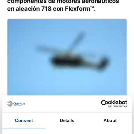
componentes de motores aeronáuticos
en aleación 718 con Flexform™.
WHITE PAPER
Optimización del conformado de chapa –
Consent
Details
About
Conducto de escape de un motor a
reacción