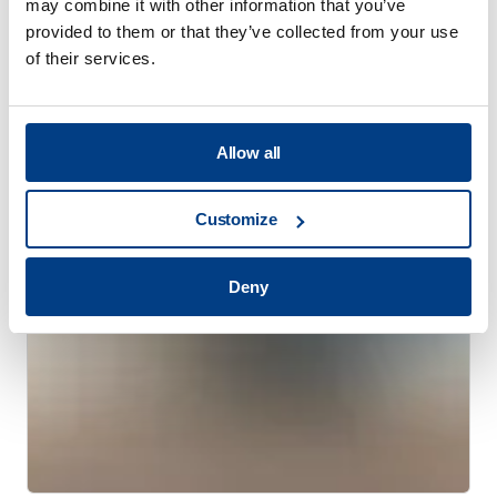
may combine it with other information that you’ve
provided to them or that they’ve collected from your use
of their services.
客户故事
Quintus 帮助 Trestad 激光公司拓展市场并
提高生产率
Allow all
Customize
Deny