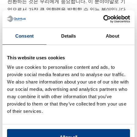
전환하는 것은 우리에게 중요합니다. 이 분야야말로 기
업으로서 가장 큰 영향력을 발휘할 수 있는 분야입니다.
하지만 지속 가능한 기업이 된다는 것은 고압 솔루션 그
이상입니다. 고객에게 제공하는 솔루션, 비즈니스 운영
방식, 자재 조달처 등 전체 가치 사슬에서 우리가 어떻게
Consent
Details
About
행동하고 행동하는지에 관한 것입니다. 고압 기술 산업
의 핵심 기업으로서 당사는
중요한 영향을 미칠 수 있는
This website uses cookies
세 가지 주요 영역에서 지속 가능성을 지속적으로 개선
하기 위해 노력하고 있습니다.
We use cookies to personalise content and ads, to
provide social media features and to analyse our traffic.
사람들
We also share information about your use of our site with
Facebook은 건강, 안전, 권한 부여, 비즈니스 윤리, 인권
our social media, advertising and analytics partners who
존중을 중시합니다. 사회적 지속 가능성은 비즈니스의
may combine it with other information that you’ve
근간을 이루는 부분이며 가치 사슬 전반에 걸쳐 광범위
provided to them or that they’ve collected from your use
한 주제를 다룹니다.
of their services.
기후
온실가스 배출량을 줄이는 것은 파리 기후 협약의 야망
을 달성하는 데 매우 중요합니다. 당사는 이 협약을 준수