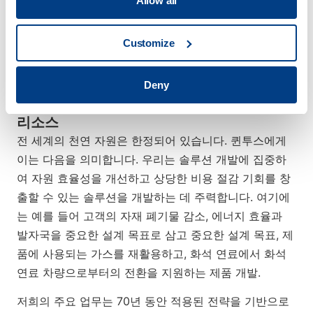
Allow all
하고 환경에 미치는 영향을 줄이기 위해 노력합니다.
자
체 운영 및
고객을 대상으로 합니다. 여기에는 다음과 같
Customize
은 솔루션이 모두 포함됩니다.
공정 단계의 통합, 경량화
를 통한
연료 소비 감소, 고성능 부품
미래 운송 및 에너
지 솔루션을 위한 고성능 부품, 유지보수 프로그램에서
Deny
장비의 수명을 보장합니다.
리소스
전 세계의 천연 자원은 한정되어 있습니다. 퀸투스에게
이는 다음을 의미합니다.
우리는
솔루션 개발에 집중하
여
자원 효율성을 개선하고 상당한 비용 절감 기회를 창
출할 수 있는 솔루션을 개발하는 데 주력합니다.
여기에
는 예를 들어 고객의 자재
폐기물 감소, 에너지 효율과
발자국을 중요한 설계 목표로 삼고
중요한 설계 목표, 제
품에 사용되는 가스를 재활용하고, 화석 연료에서
화석
연료 차량으로부터의 전환을 지원하는 제품 개발.
저희의 주요 업무는 70년 동안 적용된 전략을 기반으로