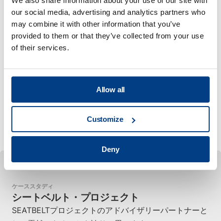
We also share information about your use of our site with
our social media, advertising and analytics partners who
専門家のサポートとコラ
may combine it with other information that you’ve
provided to them or that they’ve collected from your use
ボレーション
of their services.
高度なWIPシステムを利用できるため、研究者やセル・
エンジニアは、管理された再現可能な条件下で、新しい
セル設計や材料を迅速に試作・試験することができま
Allow all
す。電池のスペシャリストによる専門的なサポートと組
み合わせることで、これらの能力は、グローバルな安全
Customize
性と性能基準への準拠を保証するのに役立ちます。
Deny
ケーススタディ
シートベルト・プロジェクト
SEATBELTプロジェクトのアドバイザリーパートナーと