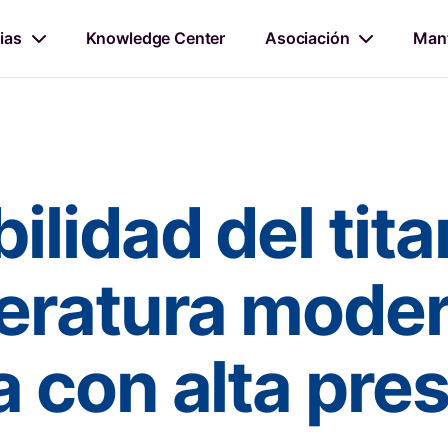
ias
Knowledge Center
Asociación
Mant
lidad del tita
eratura mode
 con alta pres