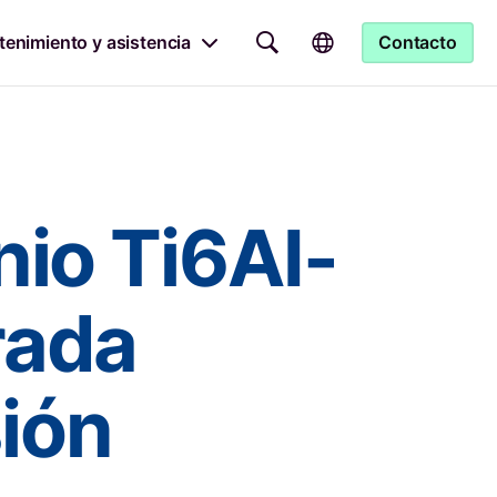
enimiento y asistencia
Contacto
nio Ti6AI-
rada
ión