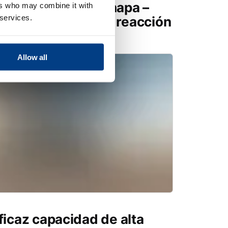
 conformado de chapa –
ers who may combine it with
 services.
ape de un motor a reacción
Allow all
ficaz capacidad de alta