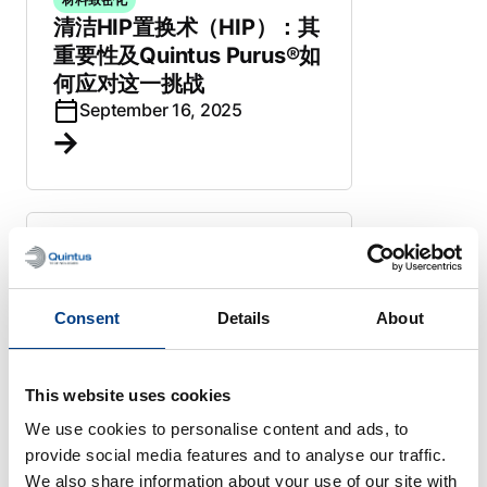
清洁HIP置换术（HIP）：其
重要性及Quintus Purus®如
何应对这一挑战
September 16, 2025
材料致密化
先进陶瓷：树立跨行业的新
标准
Consent
Details
About
June 5, 2025
This website uses cookies
We use cookies to personalise content and ads, to
provide social media features and to analyse our traffic.
We also share information about your use of our site with
材料致密化