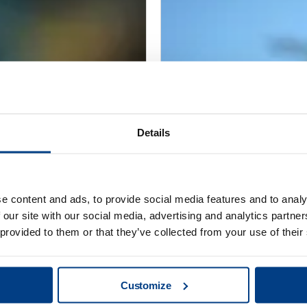
Details
WHITE PAPER
18 合金航空发动机部
优化钣金成型 – 
e content and ads, to provide social media features and to analy
 our site with our social media, advertising and analytics partn
 provided to them or that they’ve collected from your use of their
Customize