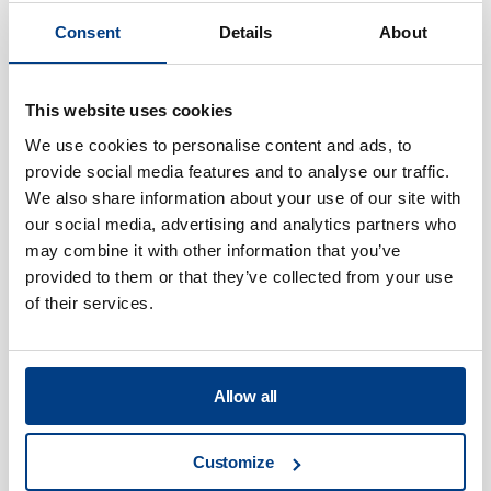
Consent
Details
About
WHITE PAPER
航空航天部件高压热处理的最新进
展
This website uses cookies
We use cookies to personalise content and ads, to
provide social media features and to analyse our traffic.
We also share information about your use of our site with
our social media, advertising and analytics partners who
may combine it with other information that you’ve
provided to them or that they’ve collected from your use
of their services.
Allow all
网络研讨会
Customize
钛 Ti6AI-4V 在中温和高压条件下