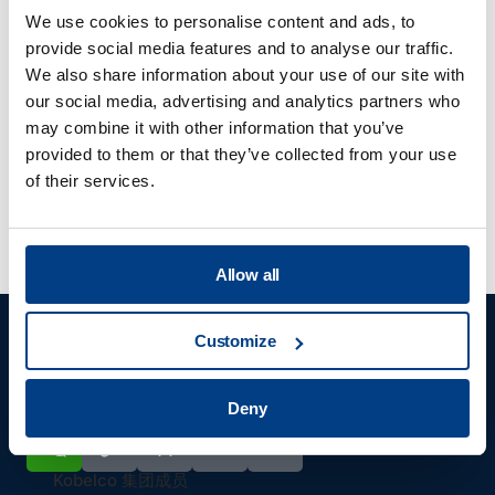
We use cookies to personalise content and ads, to
服务级别协议 / Quintus Care 的价格是多
provide social media features and to analyse our traffic.
少？
We also share information about your use of our site with
our social media, advertising and analytics partners who
may combine it with other information that you’ve
provided to them or that they’ve collected from your use
难道我不应该等到保修期结束后商谈
of their services.
Quintus Care 计划？
Allow all
Customize
Deny
Kobelco 集团成员