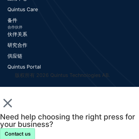
Quintus Care
备件
合作伙伴
伙伴关系
研究合作
供应链
Quintus Portal
版权所有 2026 Quintus Technologies AB.
Need help choosing the right press for
your business?
Contact us