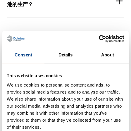
池的生产？
食品加工
Consent
Details
About
View all
This website uses cookies
We use cookies to personalise content and ads, to
HPP 能否保证食品安全？
provide social media features and to analyse our traffic.
We also share information about your use of our site with
our social media, advertising and analytics partners who
may combine it with other information that you’ve
超高压加工技术有什么优点？
provided to them or that they’ve collected from your use
of their services.