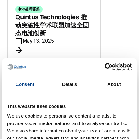
电池处理系统
Quintus Technologies 推
动突破性学术联盟加速全固
态电池创新
May 13, 2025
电池处理系统
Consent
Details
About
昆塔斯技术公司开设电池应
用中心
March 18, 2025
This website uses cookies
We use cookies to personalise content and ads, to
provide social media features and to analyse our traffic.
We also share information about your use of our site with
our social media, advertising and analytics partners who