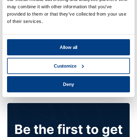
may combine it with other information that you’ve
电池处理系统
provided to them or that they’ve collected from your use
Quintus 推出紧凑型 MIB
of their services.
120 实验室机型，扩展了固
态电池压机产品组合
February 27, 2024
Allow all
Customize
Deny
Be the first to get