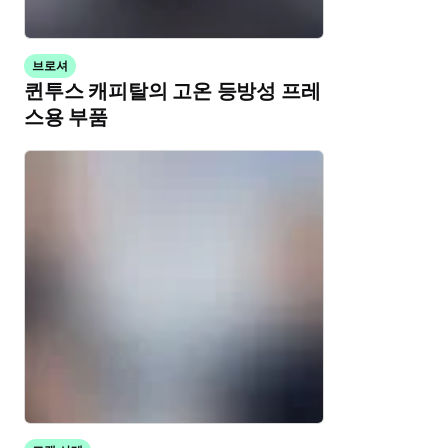
브로셔
퀸투스 캐피탈의 고온 등방성 프레
스용 부품