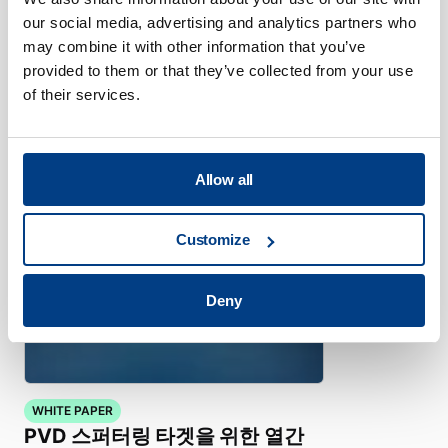
our social media, advertising and analytics partners who
브로셔
may combine it with other information that you’ve
금속 사출 성형 산업을 지원하는
provided to them or that they’ve collected from your use
HIP
of their services.
Allow all
Customize
Deny
WHITE PAPER
PVD 스퍼터링 타겟을 위한 열간