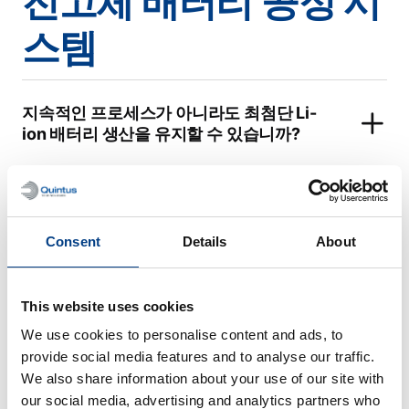
전고체 배터리 공정 시
스템
지속적인 프로세스가 아니라도 최첨단 Li-
ion 배터리 생산을 유지할 수 있습니까?
Consent
Details
About
식품 가공
This website uses cookies
We use cookies to personalise content and ads, to
View all
provide social media features and to analyse our traffic.
We also share information about your use of our site with
HPP의 주요 적용 산업은 무엇입니까?
our social media, advertising and analytics partners who