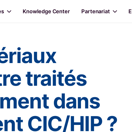
es
Knowledge Center
Partenariat
E
ériaux
re traités
ment dans
nt CIC/HIP ?