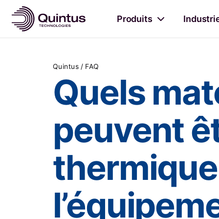
Produits
Industri
/
Quintus
FAQ
Quels mat
peuvent êt
thermique
l’équipeme