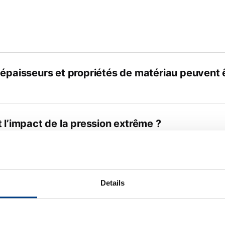
 épaisseurs et propriétés de matériau peuvent 
 l’impact de la pression extrême ?
 l’avantage de la technologie de presse à cellul
Details
à tampon de caoutchouc (Guerin) ?