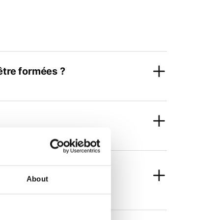
être formées ?
e fluide par rapport à la
About