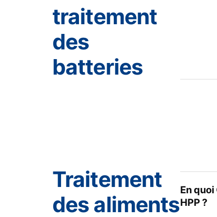
traitement
des
batteries
Traitement
En quoi 
des aliments
HPP ?