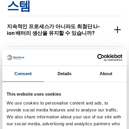
스템
지속적인 프로세스가 아니라도 최첨단 Li-
ion 배터리 생산을 유지할 수 있습니까?
Consent
Details
About
식품 가공
This website uses cookies
View all
We use cookies to personalise content and ads, to
provide social media features and to analyse our traffic.
High Pressure Processing 기술의 이점은
We also share information about your use of our site with
무엇입니까?
our social media, advertising and analytics partners who