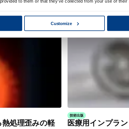
 provided to them or that they’ve collected from your use of their
ウェビナー
intus QIH 286の
金属AMのための
拡充
Customize
技術出版
る熱処理歪みの軽
医療用インプラン