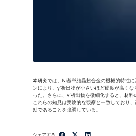
本研究では、Ni基単結晶超合金の機械的特性に
ンにより、γ′析出物が小さいほど硬度が高くな
った。さらに、γ′析出物を微細化すると、材
これらの知見は実験的な観察と一致しており、
効であることを強調している。
シェアする