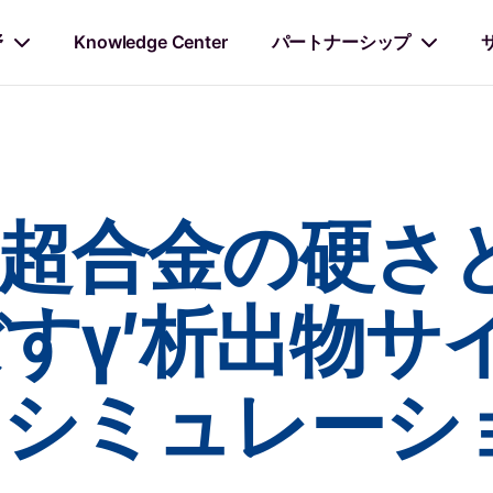
野
Knowledge Center
パートナーシップ
晶超合金の硬さ
すγ′析出物サ
とシミュレーシ