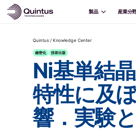
製品
産業分
/
Quintus
Knowledge Center
緻密化
技術出版
Ni基単結
特性に及ぼ
響．実験