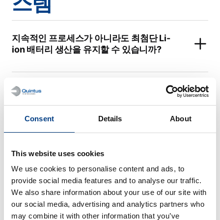
스템
지속적인 프로세스가 아니라도 최첨단 Li-
ion 배터리 생산을 유지할 수 있습니까?
Consent
Details
About
식품 가공
This website uses cookies
View all
We use cookies to personalise content and ads, to
provide social media features and to analyse our traffic.
HPP의 주요 적용 산업은 무엇입니까?
We also share information about your use of our site with
our social media, advertising and analytics partners who
may combine it with other information that you’ve